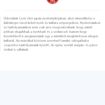
Üdvözlünk Győr első japán nyelvstúdiójában, ahol elmerülhetsz e
különleges távol-keleti nyelv és kultúra szépségeiben. Nyelvóráinkon
és tanfolyamainkon nem csak arra összpontosítunk, hogy minél
jobban elsajátítsuk a nyelvtant és a szókincset, hanem hogy
közelebbről is megismerjünk egy a miénktől meglehetősen idegen
kultúrát. Ha másokkal közösen szeretnél tanulni, válogathatsz
csoportos tanfolyamaink között, de igény szerint magán- és páros
órákat is vállalunk.