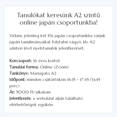
Tanulókat keresünk A2 szintű
online japán csoportunkba!
Vidám, jelenleg két fős japán csoportunkba várjuk
japán tanulmányaikat folytatni vágyó, kb. A2
szinten lévő nyelvtanulók jelentkezését.
Korcsoport:
16 éves kortól
Tanulási forma:
Online (Zoom)
Tankönyv:
Marugoto A2
Időpont:
minden csütörtökön 16:15 – 17:45 (3x45
perc)
Ár:
5000 Ft/alkalom
Jelentkezés:
a weboldal alján található
elérhetőségek egyikén