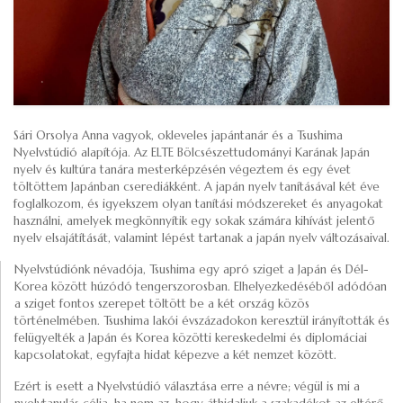
Sári Orsolya Anna vagyok, okleveles japántanár és a Tsushima
Nyelvstúdió alapítója. Az ELTE Bölcsészettudományi Karának Japán
nyelv és kultúra tanára mesterképzésén végeztem és egy évet
töltöttem Japánban cserediákként. A japán nyelv tanításával két éve
foglalkozom, és igyekszem olyan tanítási módszereket és anyagokat
használni, amelyek megkönnyítik egy sokak számára kihívást jelentő
nyelv elsajátítását, valamint lépést tartanak a japán nyelv változásaival.
Nyelvstúdiónk névadója, Tsushima egy apró sziget a Japán és Dél-
Korea között húzódó tengerszorosban. Elhelyezkedéséből adódóan
a sziget fontos szerepet töltött be a két ország közös
történelmében. Tsushima lakói évszázadokon keresztül irányították és
felügyelték a Japán és Korea közötti kereskedelmi és diplomáciai
kapcsolatokat, egyfajta hidat képezve a két nemzet között.
Ezért is esett a Nyelvstúdió választása erre a névre; végül is mi a