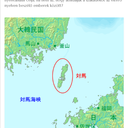
nyelvtanulás célja, ha nem az, hogy áthidaljuk a szakadékot az eltérő
nyelven beszélő emberek között?