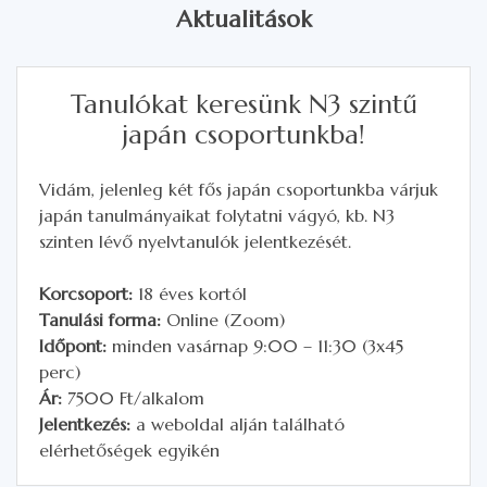
Aktualitások
Tanulókat keresünk N3 szintű
japán csoportunkba!
Vidám, jelenleg két fős japán csoportunkba várjuk
japán tanulmányaikat folytatni vágyó, kb. N3
szinten lévő nyelvtanulók jelentkezését.
Korcsoport:
18 éves kortól
Tanulási forma:
Online (Zoom)
Időpont:
minden vasárnap 9:00 – 11:30 (3x45
perc)
Ár:
7500 Ft/alkalom
Jelentkezés:
a weboldal alján található
elérhetőségek egyikén